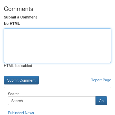
Comments
Submit a Comment
No HTML
HTML is disabled
Report Page
Search
Go
Published News