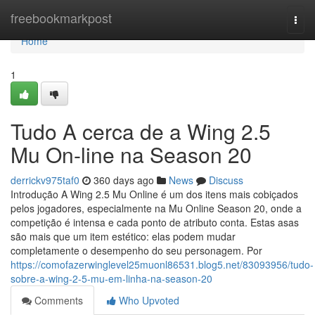
Home
freebookmarkpost
Togg
navi
Home
1
Tudo A cerca de a Wing 2.5
Mu On-line na Season 20
derrickv975taf0
360 days ago
News
Discuss
Introdução A Wing 2.5 Mu Online é um dos itens mais cobiçados
pelos jogadores, especialmente na Mu Online Season 20, onde a
competição é intensa e cada ponto de atributo conta. Estas asas
são mais que um item estético: elas podem mudar
completamente o desempenho do seu personagem. Por
https://comofazerwinglevel25muonl86531.blog5.net/83093956/tudo-
sobre-a-wing-2-5-mu-em-linha-na-season-20
Comments
Who Upvoted