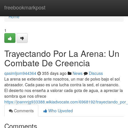
Home
freebookmarkpost
Home
1
Trayectando Por La Arena: Un
Combate De Creencia
qasimljom944364
355 days ago
News
Discuss
La arena se extiende ante nosotros, un mar de polvo bajo el sol
abrasador. Cada paso es una lucha contra la sed, el cansancio.
El desierto nos enseña a valorar cada gota de agua, a apreciar la
sombra que nos ofrece
https://joannrjg933388.wikiadvocate.com/6968192/trayectando_po
Comments
Who Upvoted
Comments