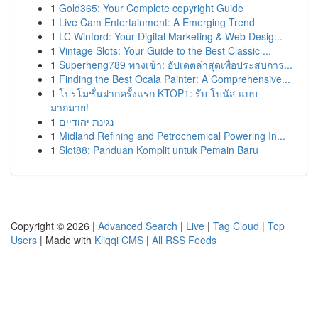
1
Gold365: Your Complete copyright Guide
1
Live Cam Entertainment: A Emerging Trend
1
LC Winford: Your Digital Marketing & Web Desig...
1
Vintage Slots: Your Guide to the Best Classic ...
1
Superheng789 ทางเข้า: อัปเดตล่าสุดเพื่อประสบการ...
1
Finding the Best Ocala Painter: A Comprehensive...
1
โปรโมชั่นฝากครั้งแรก KTOP1: รับ โบนัส แบบ
มากมาย!
1
נגינת יהודיים
1
Midland Refining and Petrochemical Powering In...
1
Slot88: Panduan Komplit untuk Pemain Baru
Copyright © 2026 |
Advanced Search
|
Live
|
Tag Cloud
|
Top
Users
| Made with
Kliqqi CMS
|
All RSS Feeds