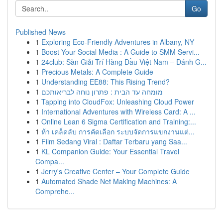
Go
Published News
1
Exploring Eco-Friendly Adventures in Albany, NY
1
Boost Your Social Media : A Guide to SMM Servi...
1
24club: Sàn Giải Trí Hàng Đầu Việt Nam – Đánh G...
1
Precious Metals: A Complete Guide
1
Understanding EE88: This Rising Trend?
1
מומחה עד הבית : פתרון נוחה לבריאותכם
1
Tapping into CloudFox: Unleashing Cloud Power
1
International Adventures with Wireless Card: A ...
1
Online Lean 6 Sigma Certification and Training:...
1
ห้า เคล็ดลับ การคัดเลือก ระบบจัดการแขกงานแต่...
1
Film Sedang Viral : Daftar Terbaru yang Saa...
1
KL Companion Guide: Your Essential Travel
Compa...
1
Jerry's Creative Center – Your Complete Guide
1
Automated Shade Net Making Machines: A
Comprehe...