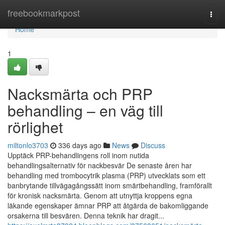
Home
freebookmarkpost
Togg
navi
Home
1
Nacksmärta och PRP
behandling – en väg till
rörlighet
miltonlo3703
336 days ago
News
Discuss
Upptäck PRP-behandlingens roll inom nutida
behandlingsalternativ för nackbesvär De senaste åren har
behandling med trombocytrik plasma (PRP) utvecklats som ett
banbrytande tillvägagångssätt inom smärtbehandling, framförallt
för kronisk nacksmärta. Genom att utnyttja kroppens egna
läkande egenskaper ämnar PRP att åtgärda de bakomliggande
orsakerna till besvären. Denna teknik har dragit...