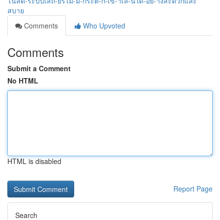
โนสด-ระบบเสถ-ยรไม-ม-กระต-ก-เข-าเล-นได-อย-างสะดวกและ
สบาย
Comments
Who Upvoted
Comments
Submit a Comment
No HTML
HTML is disabled
Report Page
Search