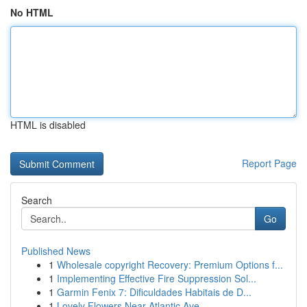
No HTML
HTML is disabled
Report Page
Search
Go
Published News
1
Wholesale copyright Recovery: Premium Options f...
1
Implementing Effective Fire Suppression Sol...
1
Garmin Fenix 7: Dificuldades Habitais de D...
1
Lovely Flowers Near Atlantic Ave