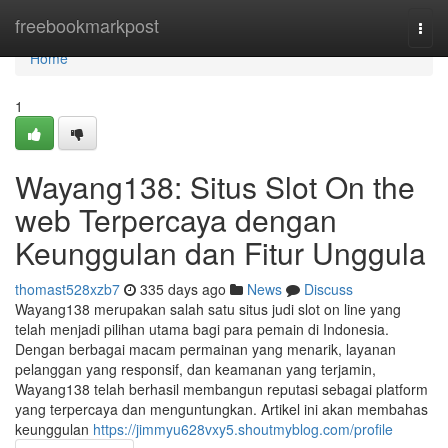
Home
freebookmarkpost
Togg
navi
Home
1
Wayang138: Situs Slot On the
web Terpercaya dengan
Keunggulan dan Fitur Unggula
thomast528xzb7
335 days ago
News
Discuss
Wayang138 merupakan salah satu situs judi slot on line yang
telah menjadi pilihan utama bagi para pemain di Indonesia.
Dengan berbagai macam permainan yang menarik, layanan
pelanggan yang responsif, dan keamanan yang terjamin,
Wayang138 telah berhasil membangun reputasi sebagai platform
yang terpercaya dan menguntungkan. Artikel ini akan membahas
keunggulan
https://jimmyu628vxy5.shoutmyblog.com/profile