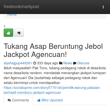
Home
freebookmarkpost
Togg
navi
Home
1
Tukang Asap Beruntung Jebol
Jackpot Agencuan!
alyshajgup449261
333 days ago
News
Discuss
Aduh masyaallah! Pak Tono, tukang pedagang rokok di desa/kota
nama desa/kota random, mendadak menangkan jackpot lumayan
dari Agencuan! Dia {sudahtaip sebagai pedagang rokok dan
selalu bermimpi untuk mendapatkan
https://socialupme.com/story5775144/pemilik-warung-pakaian-
berhasil-memburu-jackpot-agencuan
Comments
Who Upvoted