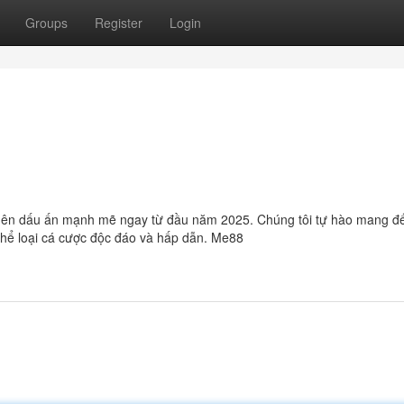
Groups
Register
Login
o nên dấu ấn mạnh mẽ ngay từ đầu năm 2025. Chúng tôi tự hào mang đ
thể loại cá cược độc đáo và hấp dẫn. Me88