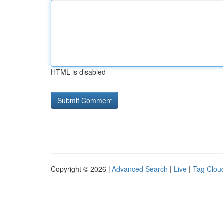
HTML is disabled
Copyright © 2026 |
Advanced Search
|
Live
|
Tag Clou