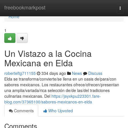
Home
freebookmarkpost
Togg
navi
Home
1
Un Vistazo a la Cocina
Mexicana en Elda
roberteftg711155
334 days ago
News
Discuss
Elda se transforma/convierte/se llena en un oasis de/para/con
sabores mexicanos. Los restaurantes ofrece/ofrecen/presentan
una amplia/variada/rica selección de/de las/del tradiciones
culinarias mexicanas. Del
https://jayxkpu223301.fare-
blog.com/37365100/sabores-mexicanos-en-elda
Comments
Who Upvoted
Comments