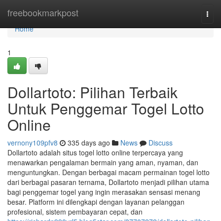
Home
freebookmarkpost
Togg
navi
Home
1
Dollartoto: Pilihan Terbaik
Untuk Penggemar Togel Lotto
Online
vernony109pfv8
335 days ago
News
Discuss
Dollartoto adalah situs togel lotto online terpercaya yang
menawarkan pengalaman bermain yang aman, nyaman, dan
menguntungkan. Dengan berbagai macam permainan togel lotto
dari berbagai pasaran ternama, Dollartoto menjadi pilihan utama
bagi penggemar togel yang ingin merasakan sensasi menang
besar. Platform ini dilengkapi dengan layanan pelanggan
profesional, sistem pembayaran cepat, dan