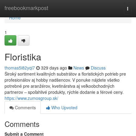
Home
freebookmarkpost
Togg
navi
Home
1
Floristika
thomas5i82yqi7
329 days ago
News
Discuss
Široký sortiment kvalitných substrátov a floristických potrieb pre
profesionálov aj hobby nadšencov. V ponuke nájdete všetko
potrebné pre aranžérov, kvetinárstva aj veľkoobchodných
partnerov – spoľahlivé produkty, rýchle dodanie a férové ceny.
https://www.zumosgroup.sk/
Comments
Who Upvoted
Comments
Submit a Comment