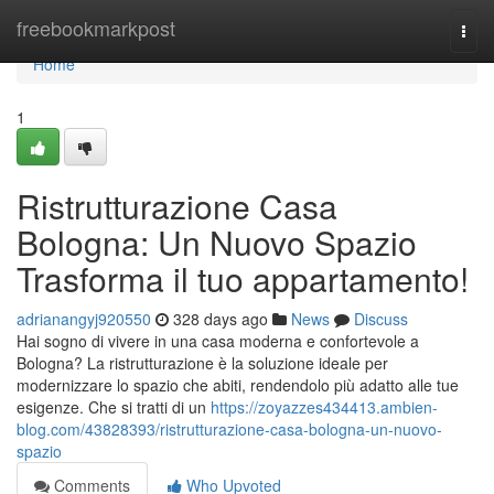
Home
freebookmarkpost
Togg
navi
Home
1
Ristrutturazione Casa
Bologna: Un Nuovo Spazio
Trasforma il tuo appartamento!
adrianangyj920550
328 days ago
News
Discuss
Hai sogno di vivere in una casa moderna e confortevole a
Bologna? La ristrutturazione è la soluzione ideale per
modernizzare lo spazio che abiti, rendendolo più adatto alle tue
esigenze. Che si tratti di un
https://zoyazzes434413.ambien-
blog.com/43828393/ristrutturazione-casa-bologna-un-nuovo-
spazio
Comments
Who Upvoted