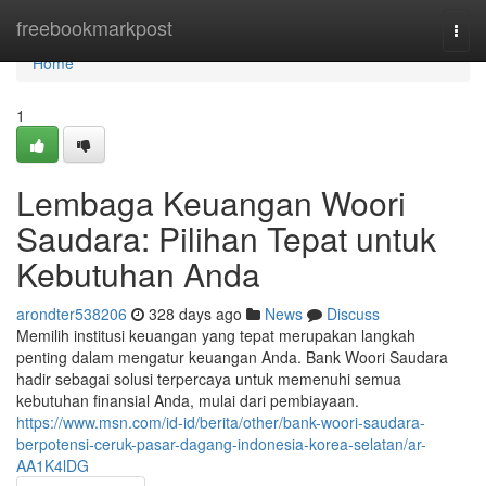
Home
freebookmarkpost
Togg
navi
Home
1
Lembaga Keuangan Woori
Saudara: Pilihan Tepat untuk
Kebutuhan Anda
arondter538206
328 days ago
News
Discuss
Memilih institusi keuangan yang tepat merupakan langkah
penting dalam mengatur keuangan Anda. Bank Woori Saudara
hadir sebagai solusi terpercaya untuk memenuhi semua
kebutuhan finansial Anda, mulai dari pembiayaan.
https://www.msn.com/id-id/berita/other/bank-woori-saudara-
berpotensi-ceruk-pasar-dagang-indonesia-korea-selatan/ar-
AA1K4lDG