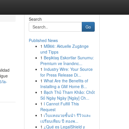
Search
Go
Published News
1
MB66: Aktuelle Zugänge
und Tipps
1
Beşiktaş Eskortlar Sunumu:
Premium ve İnandırıc...
1
Industry Wire: Your Source
lidad
for Press Release Di...
sigue
1
What Are the Benefits of
/la-
Installing a GM Home B...
1
Bạch Thủ Tham Khảo: Chốt
Số Ngày Ngày [Ngày] Ch...
1
I Cannot Fulfill This
Request
1
เว็บแทงมวยชั้นนำ รีวิวและ
เปรียบเทียบ ปี สองพ...
1
¿Qué es LegalShield y