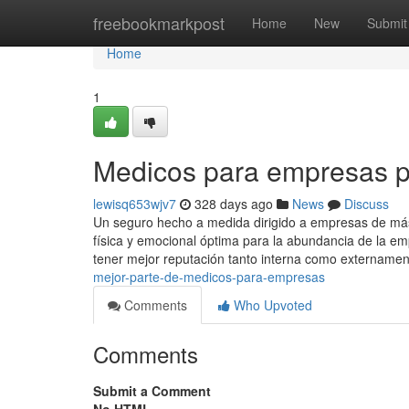
Home
freebookmarkpost
Home
New
Submit
Home
1
Medicos para empresas p
lewisq653wjv7
328 days ago
News
Discuss
Un seguro hecho a medida dirigido a empresas de má
física y emocional óptima para la abundancia de la 
tener mejor reputación tanto interna como extername
mejor-parte-de-medicos-para-empresas
Comments
Who Upvoted
Comments
Submit a Comment