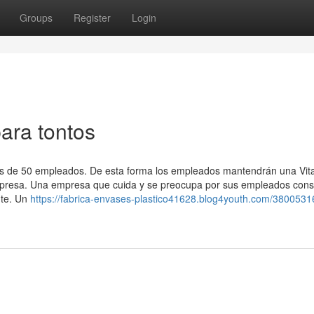
Groups
Register
Login
ara tontos
s de 50 empleados. De esta forma los empleados mantendrán una Vita
empresa. Una empresa que cuida y se preocupa por sus empleados con
nte. Un
https://fabrica-envases-plastico41628.blog4youth.com/38005316