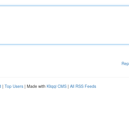
Rep
d
|
Top Users
| Made with
Kliqqi CMS
|
All RSS Feeds