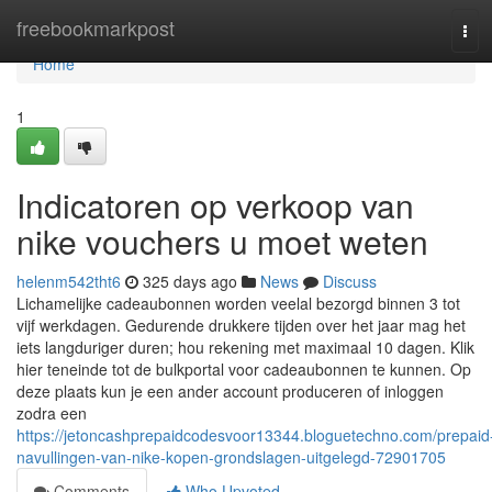
Home
freebookmarkpost
Tog
navi
Home
1
Indicatoren op verkoop van
nike vouchers u moet weten
helenm542tht6
325 days ago
News
Discuss
Lichamelijke cadeaubonnen worden veelal bezorgd binnen 3 tot
vijf werkdagen. Gedurende drukkere tijden over het jaar mag het
iets langduriger duren; hou rekening met maximaal 10 dagen. Klik
hier teneinde tot de bulkportal voor cadeaubonnen te kunnen. Op
deze plaats kun je een ander account produceren of inloggen
zodra een
https://jetoncashprepaidcodesvoor13344.bloguetechno.com/prepaid
navullingen-van-nike-kopen-grondslagen-uitgelegd-72901705
Comments
Who Upvoted