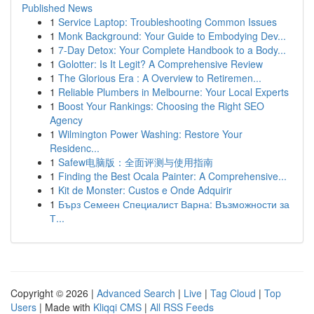
Published News
1
Service Laptop: Troubleshooting Common Issues
1
Monk Background: Your Guide to Embodying Dev...
1
7-Day Detox: Your Complete Handbook to a Body...
1
Golotter: Is It Legit? A Comprehensive Review
1
The Glorious Era : A Overview to Retiremen...
1
Reliable Plumbers in Melbourne: Your Local Experts
1
Boost Your Rankings: Choosing the Right SEO
Agency
1
Wilmington Power Washing: Restore Your
Residenc...
1
Safew电脑版：全面评测与使用指南
1
Finding the Best Ocala Painter: A Comprehensive...
1
Kit de Monster: Custos e Onde Adquirir
1
Бърз Семеен Специалист Варна: Възможности за
Т...
Copyright © 2026 |
Advanced Search
|
Live
|
Tag Cloud
|
Top
Users
| Made with
Kliqqi CMS
|
All RSS Feeds