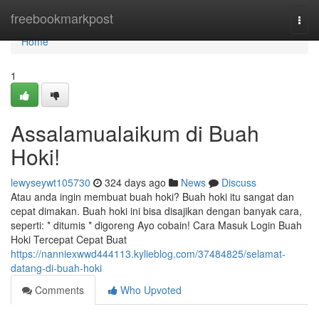
Home
freebookmarkpost
Togg
navi
Home
1
Assalamualaikum di Buah
Hoki!
lewyseywt105730
324 days ago
News
Discuss
Atau anda ingin membuat buah hoki? Buah hoki itu sangat dan
cepat dimakan. Buah hoki ini bisa disajikan dengan banyak cara,
seperti: * ditumis * digoreng Ayo cobain! Cara Masuk Login Buah
Hoki Tercepat Cepat Buat
https://nanniexwwd444113.kylieblog.com/37484825/selamat-
datang-di-buah-hoki
Comments
Who Upvoted