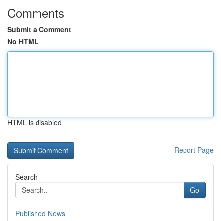
Comments
Submit a Comment
No HTML
HTML is disabled
Report Page
Search
Go
Published News