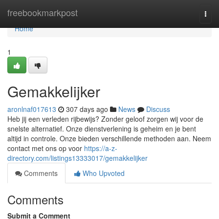
Home
freebookmarkpost
Togg
navi
Home
1
Gemakkelijker
aronlnaf017613
307 days ago
News
Discuss
Heb jij een verleden rijbewijs? Zonder geloof zorgen wij voor de
snelste alternatief. Onze dienstverlening is geheim en je bent
altijd in controle. Onze bieden verschillende methoden aan. Neem
contact met ons op voor
https://a-z-
directory.com/listings13333017/gemakkelijker
Comments
Who Upvoted
Comments
Submit a Comment