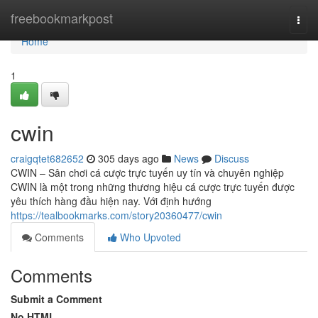
Home
freebookmarkpost
Togg
navi
Home
1
cwin
craigqtet682652
305 days ago
News
Discuss
CWIN – Sân chơi cá cược trực tuyến uy tín và chuyên nghiệp
CWIN là một trong những thương hiệu cá cược trực tuyến được
yêu thích hàng đầu hiện nay. Với định hướng
https://tealbookmarks.com/story20360477/cwin
Comments
Who Upvoted
Comments
Submit a Comment
No HTML