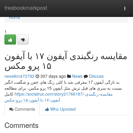
Home
freebookmarkpost
Togg
navi
Home
1
مقایسه رنگبندی آیفون ۱۷ با آیفون
۱۵ پرو مکس
neveikrc472792
307 days ago
News
Discuss
به تازگی آیفون 17 معرفی شد با کلی رنگ های خفن و شگفت انگیز
نسبت به سری های قبل ترش مثل آیفون 15 پرو مکس، برای مطالعه
https://socialrus.com/story21766187/مقایسه-رنگبندی-
کامل
آیفون-۱۷-با-آیفون-۱۵-پرو-مکس
Comments
Who Upvoted
Comments