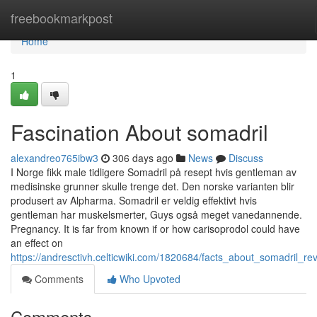
Home
freebookmarkpost
Home
1
Fascination About somadril
alexandreo765ibw3
306 days ago
News
Discuss
I Norge fikk male tidligere Somadril på resept hvis gentleman av
medisinske grunner skulle trenge det. Den norske varianten blir
produsert av Alpharma. Somadril er veldig effektivt hvis
gentleman har muskelsmerter, Guys også meget vanedannende.
Pregnancy. It is far from known if or how carisoprodol could have
an effect on
https://andresctivh.celticwiki.com/1820684/facts_about_somadril_re
Comments
Who Upvoted
Comments