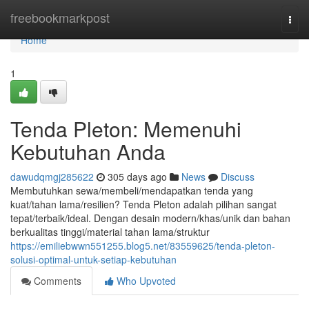
Home
freebookmarkpost
Togg
navi
Home
1
Tenda Pleton: Memenuhi
Kebutuhan Anda
dawudqmgj285622
305 days ago
News
Discuss
Membutuhkan sewa/membeli/mendapatkan tenda yang
kuat/tahan lama/resilien? Tenda Pleton adalah pilihan sangat
tepat/terbaik/ideal. Dengan desain modern/khas/unik dan bahan
berkualitas tinggi/material tahan lama/struktur
https://emiliebwwn551255.blog5.net/83559625/tenda-pleton-
solusi-optimal-untuk-setiap-kebutuhan
Comments
Who Upvoted