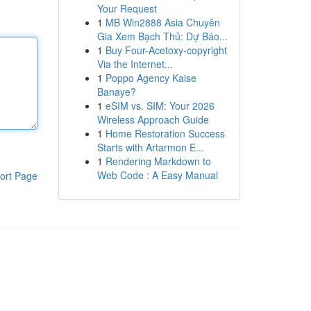
Your Request
1
MB Win2888 Asia Chuyên
Gia Xem Bạch Thủ: Dự Báo...
1
Buy Four-Acetoxy-copyright
Via the Internet...
1
Poppo Agency Kaise
Banaye?
1
eSIM vs. SIM: Your 2026
Wireless Approach Guide
1
Home Restoration Success
Starts with Artarmon E...
1
Rendering Markdown to
Web Code : A Easy Manual
ort Page