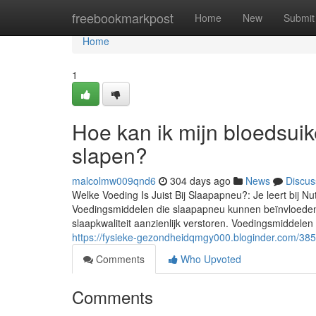
Home
freebookmarkpost
Home
New
Submit
Home
1
Hoe kan ik mijn bloedsuik
slapen?
malcolmw009qnd6
304 days ago
News
Discus
Welke Voeding Is Juist Bij Slaapapneu?: Je leert bij N
Voedingsmiddelen die slaapapneu kunnen beïnvloeden
slaapkwaliteit aanzienlijk verstoren. Voedingsmiddel
https://fysieke-gezondheidqmgy000.bloginder.com/385
Comments
Who Upvoted
Comments