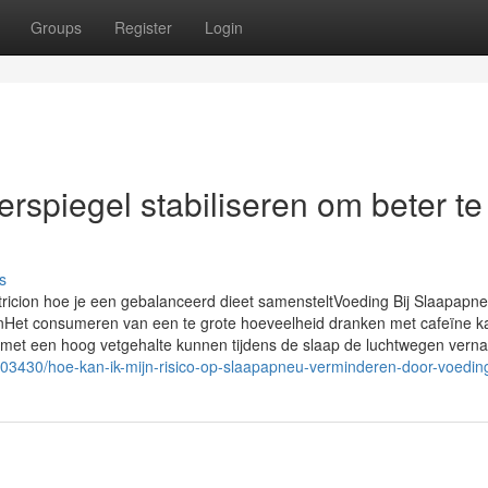
Groups
Register
Login
erspiegel stabiliseren om beter te
s
utricion hoe je een gebalanceerd dieet samensteltVoeding Bij Slaapapne
Het consumeren van een te grote hoeveelheid dranken met cafeïne k
en met een hoog vetgehalte kunnen tijdens de slaap de luchtwegen vern
03430/hoe-kan-ik-mijn-risico-op-slaapapneu-verminderen-door-voedin