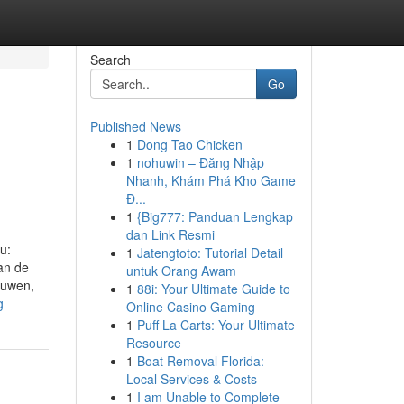
Search
Go
Published News
1
Dong Tao Chicken
1
nohuwin – Đăng Nhập
Nhanh, Khám Phá Kho Game
Đ...
1
{Big777: Panduan Lengkap
dan Link Resmi
u:
1
Jatengtoto: Tutorial Detail
an de
untuk Orang Awam
auwen,
1
88i: Your Ultimate Guide to
g
Online Casino Gaming
1
Puff La Carts: Your Ultimate
Resource
1
Boat Removal Florida:
Local Services & Costs
1
I am Unable to Complete