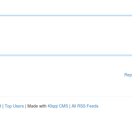
Rep
d
|
Top Users
| Made with
Kliqqi CMS
|
All RSS Feeds