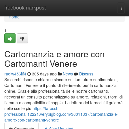
Home
freebookmarkpost
Togg
navi
Home
1
Cartomanzia e amore con
Cartomanti Venere
raelw456lif4
305 days ago
News
Discuss
Se cerchi risposte chiare e sincere sul tuo futuro sentimentale,
Cartomanti Venere è il punto di riferimento per la cartomanzia
online. Grazie alla professionalità delle nostre cartomanti,
riceverai un consulto personalizzato su amore, relazioni, ritorni di
fiamma e compatibilità di coppia. La lettura dei tarocchi ti guiderà
nelle scelte più
https://tarocchi-
professionali12221.verybigblog.com/36011337/cartomanzia-e-
amore-con-cartomanti-venere
Comments
Who Upvoted