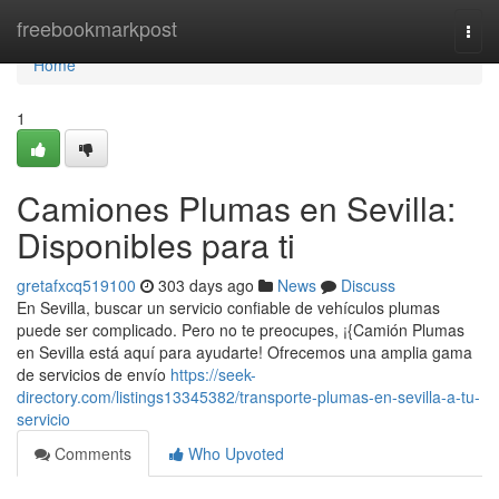
Home
freebookmarkpost
Togg
navi
Home
1
Camiones Plumas en Sevilla:
Disponibles para ti
gretafxcq519100
303 days ago
News
Discuss
En Sevilla, buscar un servicio confiable de vehículos plumas
puede ser complicado. Pero no te preocupes, ¡{Camión Plumas
en Sevilla está aquí para ayudarte! Ofrecemos una amplia gama
de servicios de envío
https://seek-
directory.com/listings13345382/transporte-plumas-en-sevilla-a-tu-
servicio
Comments
Who Upvoted