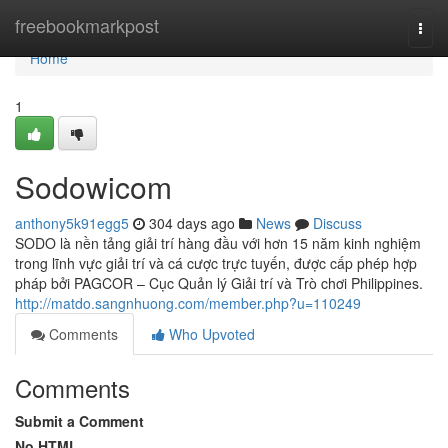
Home
freebookmarkpost
Togg
navi
Home
1
Sodowicom
anthony5k91egg5
304 days ago
News
Discuss
SODO là nền tảng giải trí hàng đầu với hơn 15 năm kinh nghiệm
trong lĩnh vực giải trí và cá cược trực tuyến, được cấp phép hợp
pháp bởi PAGCOR – Cục Quản lý Giải trí và Trò chơi Philippines.
http://matdo.sangnhuong.com/member.php?u=110249
Comments
Who Upvoted
Comments
Submit a Comment
No HTML