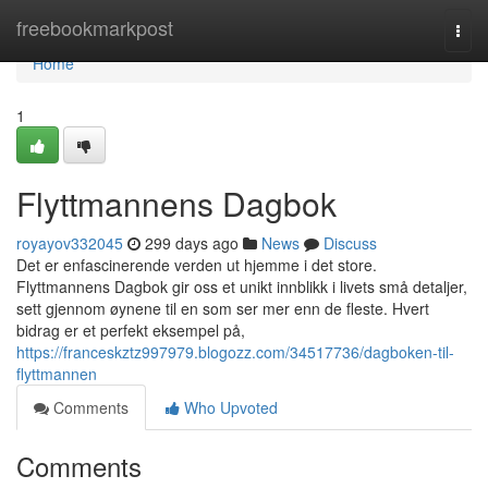
Home
freebookmarkpost
Togg
navi
Home
1
Flyttmannens Dagbok
royayov332045
299 days ago
News
Discuss
Det er enfascinerende verden ut hjemme i det store.
Flyttmannens Dagbok gir oss et unikt innblikk i livets små detaljer,
sett gjennom øynene til en som ser mer enn de fleste. Hvert
bidrag er et perfekt eksempel på,
https://franceskztz997979.blogozz.com/34517736/dagboken-til-
flyttmannen
Comments
Who Upvoted
Comments