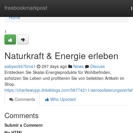
Home
freebookmarkpost
n
Home
1
Naturkraft & Energie erleben
aabyec947bms1
297 days ago
News
Discuss
Entdecken Sie Skalar-Energieprodukte für Wohlbefinden,
schützen Sie Leben und profitieren Sie von beliebten Artikeln im
Shop.
https://charliewupjc.link4blogs.com/58774211/aerosolisierungsverfa
Comments
Who Upvoted
Comments
Submit a Comment
No HTML