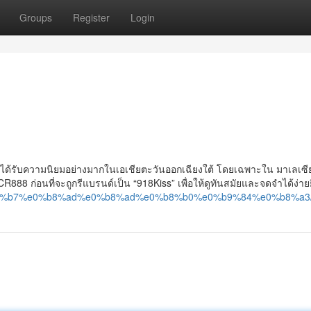
Groups
Register
Login
ได้รับความนิยมอย่างมากในเอเชียตะวันออกเฉียงใต้ โดยเฉพาะใน มาเลเซี
R888 ก่อนที่จะถูกรีแบรนด์เป็น “918Kiss” เพื่อให้ดูทันสมัยและจดจำได้ง่ายยิ
%e0%b8%b7%e0%b8%ad%e0%b8%ad%e0%b8%b0%e0%b9%84%e0%b8%a3