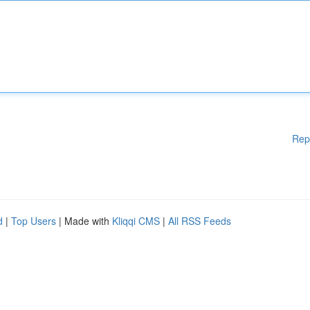
Rep
d
|
Top Users
| Made with
Kliqqi CMS
|
All RSS Feeds