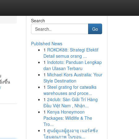
Search
Go
Published News
1
ROKOK88: Strategi Efektif
Detail semua orang ...
1
Indototo: Panduan Lengkap
dan Ulasan Terbaru
1
Michael Kors Australia: Your
ย
Style Destination
่งขึ้น
1
Steel grating for catwalks
/
warehouses and proce...
1
24club: Sàn Giải Trí Hàng
Đầu Việt Nam , Nhận...
1
Kenya Honeymoon
Packages: Wildlife & The
Tro...
1
ศูนย์ดูแลผู้สูงอายุ เนอร์สซิ่ง
โฮมคุณภาพ ในขอน...