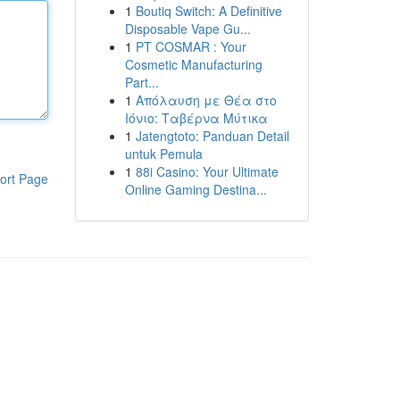
1
Boutiq Switch: A Definitive
Disposable Vape Gu...
1
PT COSMAR : Your
Cosmetic Manufacturing
Part...
1
Απόλαυση με Θέα στο
Ιόνιο: Ταβέρνα Μύτικα
1
Jatengtoto: Panduan Detail
untuk Pemula
1
88i Casino: Your Ultimate
ort Page
Online Gaming Destina...