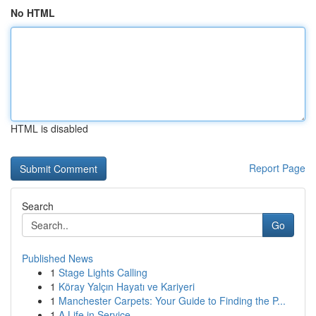
No HTML
HTML is disabled
Report Page
Search
Go
Published News
1
Stage Lights Calling
1
Köray Yalçın Hayatı ve Kariyeri
1
Manchester Carpets: Your Guide to Finding the P...
1
A Life in Service