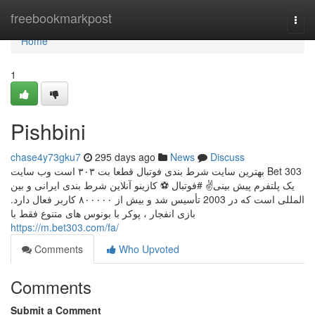
Home
freebookmarkpost
Togg
navi
Home
1
Pishbini
chase4y73gku7
295 days ago
News
Discuss
بهترین سایت شرط بندی فوتبال قطعا بت ۳۰۳ است وب سایت Bet 303
یک پلتفرم پیش بینی✌️ #فوتبال ⚽️ کازینو آنلاین شرط ‌بندی ایرانی و بین
‌المللی است که در 2003 تأسیس شد و بیش از ۸۰۰۰۰۰ کاربر فعال دارد.
بازی انفجار ، پوکر با بونوس های متنوع فقط با
https://m.bet303.com/fa/
Comments
Who Upvoted
Comments
Submit a Comment