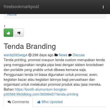
Home
freebookmarkpost
Togg
navi
Home
1
Tenda Branding
wardq592wqg4
298 days ago
News
Discuss
Tenda printing, promosi maupun tenda custom merupakan tenda
yang menggunakan rangka pipa besi dengan sistem knockdown
dan portable yang praktis untuk dibawa kemana saja.
Penggunaan tenda ini biasa digunakan untuk promosi, even,
kegiatan bazar atau kegiatan lainnya bagi perusahaan dan
organisasi untuk melakukan promosi produk atau jasa mereka.
Bahan
https://booth-alumunium-bongkar-
p30368.life3dblog.com/36599457/tenda-printing
Comments
Who Upvoted