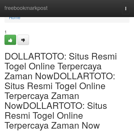
Home
freebookmarkpost
Togg
navi
Home
1
DOLLARTOTO: Situs Resmi
Togel Online Terpercaya
Zaman NowDOLLARTOTO:
Situs Resmi Togel Online
Terpercaya Zaman
NowDOLLARTOTO: Situs
Resmi Togel Online
Terpercaya Zaman Now