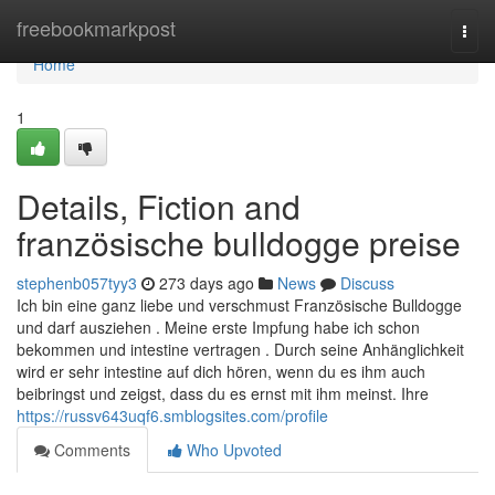
Home
freebookmarkpost
Togg
navi
Home
1
Details, Fiction and
französische bulldogge preise
stephenb057tyy3
273 days ago
News
Discuss
Ich bin eine ganz liebe und verschmust Französische Bulldogge
und darf ausziehen . Meine erste Impfung habe ich schon
bekommen und intestine vertragen . Durch seine Anhänglichkeit
wird er sehr intestine auf dich hören, wenn du es ihm auch
beibringst und zeigst, dass du es ernst mit ihm meinst. Ihre
https://russv643uqf6.smblogsites.com/profile
Comments
Who Upvoted