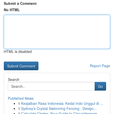
Submit a Comment
No HTML
HTML is disabled
Report Page
Search
Go
Published News
1
Keajaiban Rasa Indonesia: Kedai Indo Unggul di ...
1
Sydney's Crystal Swimming Fencing : Design...
1
Calculate Circles: Your Guide to Circumference