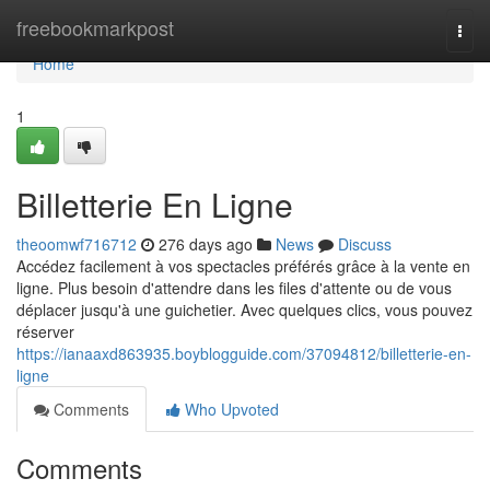
Home
freebookmarkpost
Togg
navi
Home
1
Billetterie En Ligne
theoomwf716712
276 days ago
News
Discuss
Accédez facilement à vos spectacles préférés grâce à la vente en
ligne. Plus besoin d'attendre dans les files d'attente ou de vous
déplacer jusqu'à une guichetier. Avec quelques clics, vous pouvez
réserver
https://ianaaxd863935.boyblogguide.com/37094812/billetterie-en-
ligne
Comments
Who Upvoted
Comments