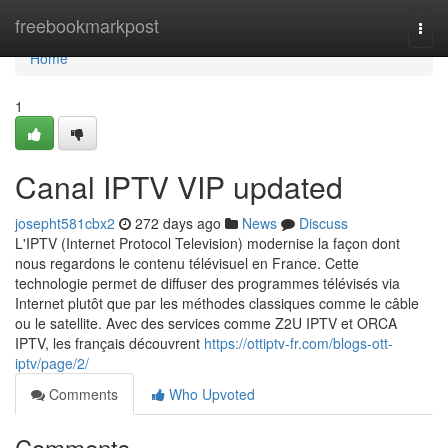
Home
freebookmarkpost
Togg
navi
Home
1
Canal IPTV VIP updated
josepht581cbx2
272 days ago
News
Discuss
L'IPTV (Internet Protocol Television) modernise la façon dont
nous regardons le contenu télévisuel en France. Cette
technologie permet de diffuser des programmes télévisés via
Internet plutôt que par les méthodes classiques comme le câble
ou le satellite. Avec des services comme Z2U IPTV et ORCA
IPTV, les français découvrent
https://ottiptv-fr.com/blogs-ott-
iptv/page/2/
Comments
Who Upvoted
Comments