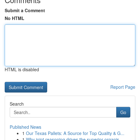
Submit a Comment
No HTML
HTML is disabled
Report Page
Search
Go
Published News
1
Our Texas Pallets: A Source for Top Quality & G...
1
Why joint reasoning drives the superior organis...