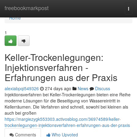
Home
freebookmarkpost
Togg
navi
Home
1
Keller-Trockenlegungen:
Injektionsverfahren -
Erfahrungen aus der Praxis
alexiabpqi549326
274 days ago
News
Discuss
Injektionsverfahren bei Keller-Trockenlegungen bieten eine Reihe
moderne Lösungen für die Beseitigung von Wassereintritt in
Kellerräumen. Die Verfahren sind schnell, sowohl bei kleinen als
auch bei großen
https://margiezygk553303.activosblog.com/36974589/keller-
trockenlegungen-injektionsverfahren-erfahrungen-aus-der-praxis
Comments
Who Upvoted