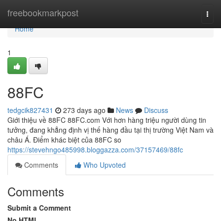
Home
freebookmarkpost
Togg
navi
Home
1
88FC
tedgcik827431
273 days ago
News
Discuss
Giới thiệu về 88FC 88FC.com Với hơn hàng triệu người dùng tin
tưởng, đang khẳng định vị thế hàng đầu tại thị trường Việt Nam và
châu Á. Điểm khác biệt của 88FC so
https://stevehngo485998.bloggazza.com/37157469/88fc
Comments
Who Upvoted
Comments
Submit a Comment
No HTML