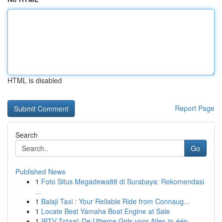
HTML is disabled
Report Page
Search
Go
Published News
1
Foto Situs Megadewa88 di Surabaya: Rekomendasi
...
1
Balaji Taxi : Your Reliable Ride from Connaug...
1
Locate Best Yamaha Boat Engine at Sale
1
IPTV Totaal: De Ultieme Gids voor Alles-in-één...