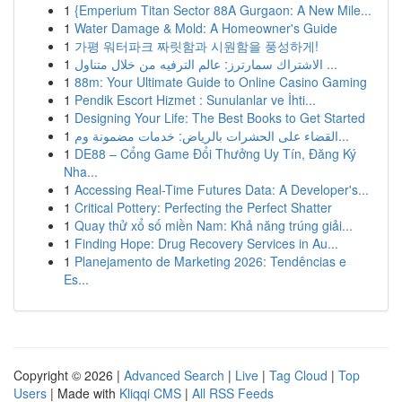
1
{Emperium Titan Sector 88A Gurgaon: A New Mile...
1
Water Damage & Mold: A Homeowner's Guide
1
가평 워터파크 짜릿함과 시원함을 풍성하게!
1
الاشتراك سمارترز: عالم الترفيه من خلال متناول ...
1
88m: Your Ultimate Guide to Online Casino Gaming
1
Pendik Escort Hizmet : Sunulanlar ve İhti...
1
Designing Your Life: The Best Books to Get Started
1
القضاء على الحشرات بالرياض: خدمات مضمونة وم...
1
DE88 – Cổng Game Đổi Thưởng Uy Tín, Đăng Ký
Nha...
1
Accessing Real-Time Futures Data: A Developer's...
1
Critical Pottery: Perfecting the Perfect Shatter
1
Quay thử xổ số miền Nam: Khả năng trúng giải...
1
Finding Hope: Drug Recovery Services in Au...
1
Planejamento de Marketing 2026: Tendências e
Es...
Copyright © 2026 |
Advanced Search
|
Live
|
Tag Cloud
|
Top
Users
| Made with
Kliqqi CMS
|
All RSS Feeds