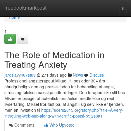
Home
freebookmarkpost
Togg
navi
Home
1
The Role of Medication in
Treating Anxiety
jaroslavy467stu9
271 days ago
News
Discuss
Professionel angstterapeut Mikael H. besidder 30+ års
håndgribelig viden og praksis inden for behandling af angst,
stress og følelsesmæssige udfordringer. Den terapeutiske stil hos
Mikael er præget af autentisk forståelse, medfølelse og reel
livserfaring. Mikael tror fast på, at angst i sig selv ikke er fjenden,
men en invitation til
https://ecers2015.org/story.php?title=A-very-
intriguing-web-site-along-with-terrific-posts!-b5j2s8a1
Comments
Who Upvoted