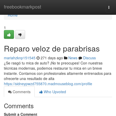
Home
freebookmarkpost
Togg
navi
Home
1
Reparo veloz de parabrisas
mariahzknp151545
271 days ago
News
Discuss
¿Se rasgó tu mica de auto? ¡No te preocupes! Con nuestras
técnicas modernas, podemos restaurar tu mica en un breve
instante. Contamos con profesionales altamente entrenados para
ofrecerte una resultado de alta
https://sidneypwzd755870.madmouseblog.com/profile
Comments
Who Upvoted
Comments
Submit a Comment