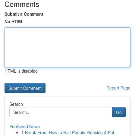
Comments
Submit a Comment
No HTML
HTML is disabled
Report Page
Search
Go
Published News
1
Break Free: How to Halt People Pleasing & Put...