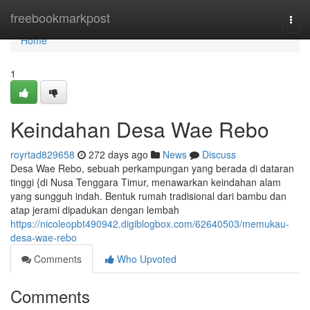
Home
freebookmarkpost
Togg
navi
Home
1
Keindahan Desa Wae Rebo
royrtad829658
272 days ago
News
Discuss
Desa Wae Rebo, sebuah perkampungan yang berada di dataran
tinggi {di Nusa Tenggara Timur, menawarkan keindahan alam
yang sungguh indah. Bentuk rumah tradisional dari bambu dan
atap jerami dipadukan dengan lembah
https://nicoleopbt490942.digiblogbox.com/62640503/memukau-
desa-wae-rebo
Comments
Who Upvoted
Comments