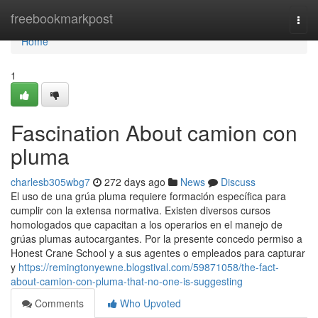
Home
freebookmarkpost
Togg
navi
Home
1
Fascination About camion con
pluma
charlesb305wbg7
272 days ago
News
Discuss
El uso de una grúa pluma requiere formación específica para
cumplir con la extensa normativa. Existen diversos cursos
homologados que capacitan a los operarios en el manejo de
grúas plumas autocargantes. Por la presente concedo permiso a
Honest Crane School y a sus agentes o empleados para capturar
y
https://remingtonyewne.blogstival.com/59871058/the-fact-
about-camion-con-pluma-that-no-one-is-suggesting
Comments
Who Upvoted