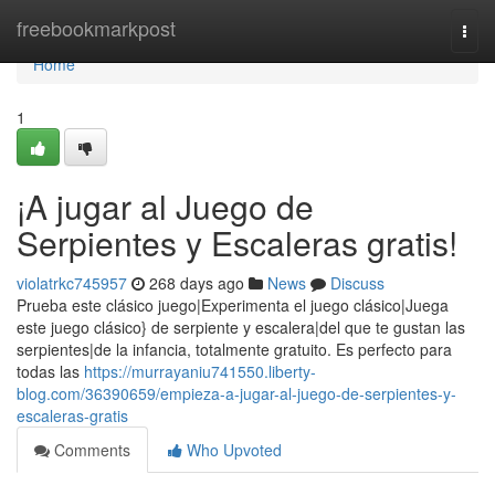
Home
freebookmarkpost
Togg
navi
Home
1
¡A jugar al Juego de
Serpientes y Escaleras gratis!
violatrkc745957
268 days ago
News
Discuss
Prueba este clásico juego|Experimenta el juego clásico|Juega
este juego clásico} de serpiente y escalera|del que te gustan las
serpientes|de la infancia, totalmente gratuito. Es perfecto para
todas las
https://murrayaniu741550.liberty-
blog.com/36390659/empieza-a-jugar-al-juego-de-serpientes-y-
escaleras-gratis
Comments
Who Upvoted