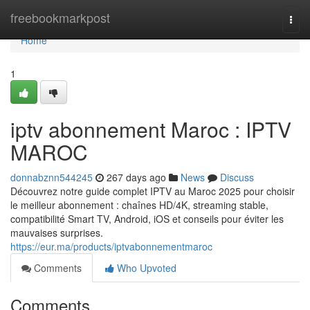
Home
freebookmarkpost
Togg
navi
Home
1
iptv abonnement Maroc : IPTV
MAROC
donnabznn544245
267 days ago
News
Discuss
Découvrez notre guide complet IPTV au Maroc 2025 pour choisir
le meilleur abonnement : chaînes HD/4K, streaming stable,
compatibilité Smart TV, Android, iOS et conseils pour éviter les
mauvaises surprises.
https://eur.ma/products/iptvabonnementmaroc
Comments
Who Upvoted
Comments