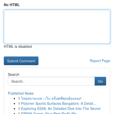
No HTML
HTML is disabled
Report Page
Search
Go
Published News
1
ไทยสยามเบท : เว็บ สล็อตที่คุณต้องลอง!
1
Polymer Sports Surfaces Bangalore: A Detail...
1
Exploring EE88: An Detailed Dive Into The Secret
1
ER888 Game: Your Best Profit Ally