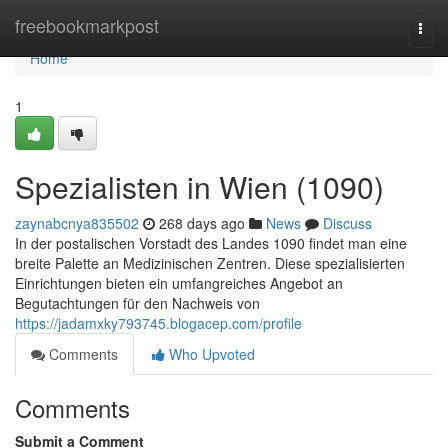
Home
freebookmarkpost
Togg
navi
Home
1
Spezialisten in Wien (1090)
zaynabcnya835502
268 days ago
News
Discuss
In der postalischen Vorstadt des Landes 1090 findet man eine
breite Palette an Medizinischen Zentren. Diese spezialisierten
Einrichtungen bieten ein umfangreiches Angebot an
Begutachtungen für den Nachweis von
https://jadamxky793745.blogacep.com/profile
Comments
Who Upvoted
Comments
Submit a Comment