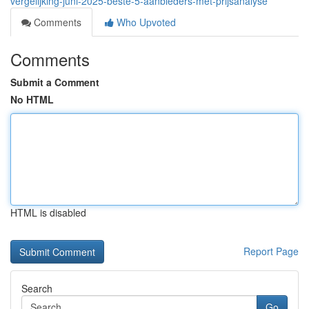
vergelijking-juni-2025-beste-5-aanbieders-met-prijsanalyse
Comments
Who Upvoted
Comments
Submit a Comment
No HTML
HTML is disabled
Report Page
Search
Go