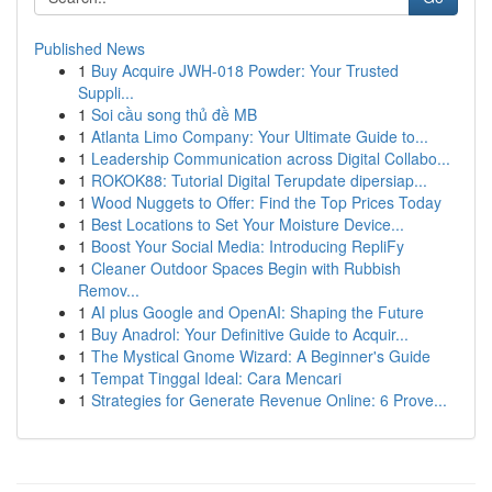
Published News
1
Buy Acquire JWH-018 Powder: Your Trusted
Suppli...
1
Soi cầu song thủ đề MB
1
Atlanta Limo Company: Your Ultimate Guide to...
1
Leadership Communication across Digital Collabo...
1
ROKOK88: Tutorial Digital Terupdate dipersiap...
1
Wood Nuggets to Offer: Find the Top Prices Today
1
Best Locations to Set Your Moisture Device...
1
Boost Your Social Media: Introducing RepliFy
1
Cleaner Outdoor Spaces Begin with Rubbish
Remov...
1
AI plus Google and OpenAI: Shaping the Future
1
Buy Anadrol: Your Definitive Guide to Acquir...
1
The Mystical Gnome Wizard: A Beginner's Guide
1
Tempat Tinggal Ideal: Cara Mencari
1
Strategies for Generate Revenue Online: 6 Prove...