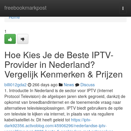
Home
freebookmarkpost
Togg
navi
Home
1
Hoe Kies Je de Beste IPTV-
Provider in Nederland?
Vergelijk Kenmerken & Prijzen
billi012gda2
266 days ago
News
Discuss
1. Introductie In Nederland is de sector voor IPTV (Internet
Protocol Television) de afgelopen jaren sterk gegroeid, dankzij de
opkomst van breedbandinternet en de toenemende vraag naar
alternatieve televisieoplossingen. IPTV biedt gebruikers de optie
om televisie te kijken via internet, in plaats van via reguliere
kabel/satelliet-tv. Dit heeft geleid tot
https://iptv-
dark92356.activoblog.com/45906296/nederlandse-iptv-