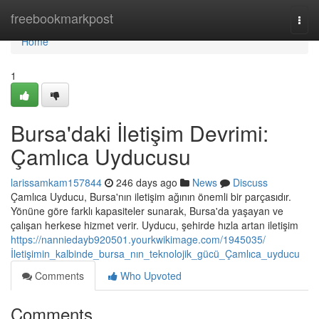
Home
freebookmarkpost
Togg
navi
Home
1
Bursa'daki İletişim Devrimi:
Çamlıca Uyducusu
larissamkam157844
246 days ago
News
Discuss
Çamlıca Uyducu, Bursa'nın iletişim ağının önemli bir parçasıdır.
Yönüne göre farklı kapasiteler sunarak, Bursa'da yaşayan ve
çalışan herkese hizmet verir. Uyducu, şehirde hızla artan iletişim
https://nanniedayb920501.yourkwikimage.com/1945035/
İletişimin_kalbinde_bursa_nın_teknolojik_gücü_Çamlıca_uyducu
Comments
Who Upvoted
Comments