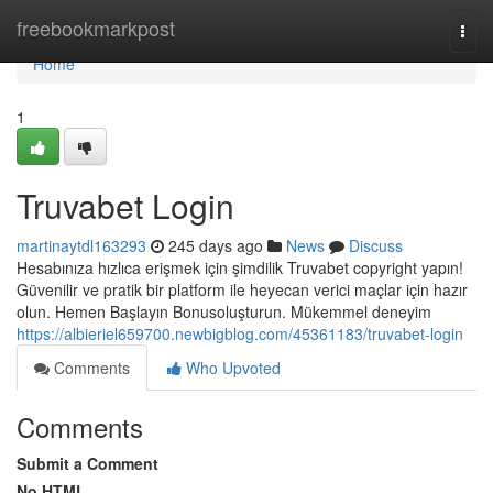
Home
freebookmarkpost
Togg
navi
Home
1
Truvabet Login
martinaytdl163293
245 days ago
News
Discuss
Hesabınıza hızlıca erişmek için şimdilik Truvabet copyright yapın!
Güvenilir ve pratik bir platform ile heyecan verici maçlar için hazır
olun. Hemen Başlayın Bonusoluşturun. Mükemmel deneyim
https://albieriel659700.newbigblog.com/45361183/truvabet-login
Comments
Who Upvoted
Comments
Submit a Comment
No HTML