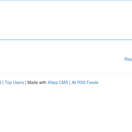
Rep
d
|
Top Users
| Made with
Kliqqi CMS
|
All RSS Feeds