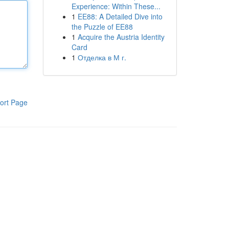
Experience: Within These...
1
EE88: A Detailed Dive into
the Puzzle of EE88
1
Acquire the Austria Identity
Card
1
Отделка в М г.
ort Page