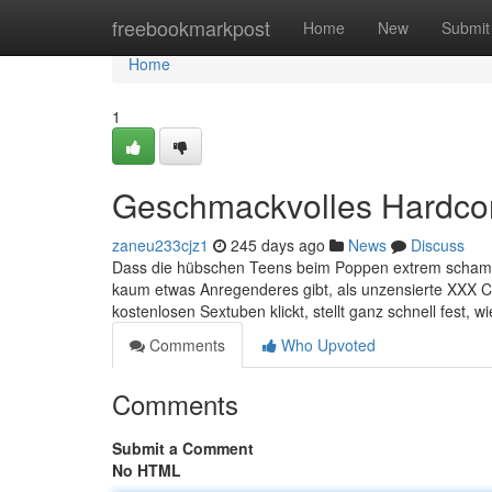
Home
freebookmarkpost
Home
New
Submit
Home
1
Geschmackvolles Hardcor
zaneu233cjz1
245 days ago
News
Discuss
Dass die hübschen Teens beim Poppen extrem schamlos a
kaum etwas Anregenderes gibt, als unzensierte XXX Cli
kostenlosen Sextuben klickt, stellt ganz schnell fest, wi
Comments
Who Upvoted
Comments
Submit a Comment
No HTML